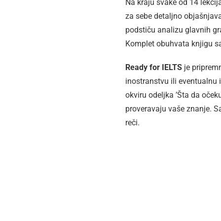
Na kraju svake od 14 lekcija
za sebe detaljno objašnjava
podstiču analizu glavnih g
Komplet obuhvata knjigu sa 
Ready for IELTS
je pripremn
inostranstvu ili eventualnu
okviru odeljka ’Šta da očeku
proveravaju vaše znanje. Sa
reči.