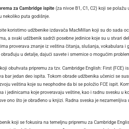
prema za Cambridge ispite
(za nivoe B1, C1, C2) koji se polažu 
ju nekoliko puta godišnje.
pite koristimo udžbenike izdavača MacMillan koji su do sada oce
a, a svaki udžbenik sadrži posebne jedinice koje su u stvari delo
ma proverava znanje iz veština čitanja, slušanja, vokabulara i g
o obrađuju u detalje, dajući savete i smernice o mogućim probl
koji obuhvata pripremu za tzv. Cambridge English: First (FCE) isp
riva bar jedan deo ispita. Tokom obrade udžbenika učenici se s
voju veština koje su neophodne da bi se položio FCE ispit. Kom
a i jedinicama koje proveravaju veštine, kao i radnu svesku u ko
sve ono što je obrađeno u knjizi. Radna sveska je nezamenljiva 
benik koji se fokusira na temeljnu pripremu za Cambridge Englis