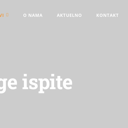
VI
O NAMA
AKTUELNO
KONTAKT
e ispite