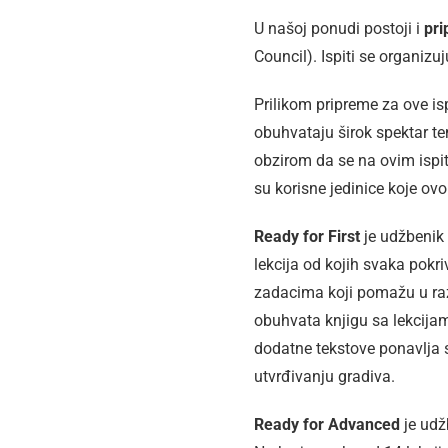
U našoj ponudi postoji i
pri
Council). Ispiti se organizu
Prilikom pripreme za ove is
obuhvataju širok spektar tem
obzirom da se na ovim ispiti
su korisne jedinice koje ov
Ready for First
je udžbenik 
lekcija od kojih svaka pok
zadacima koji pomažu u raz
obuhvata knjigu sa lekcijam
dodatne tekstove ponavlja 
utvrđivanju gradiva.
Ready for Advanced
je udž