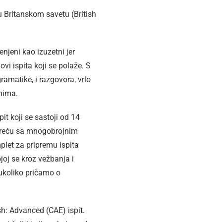
u Britanskom savetu (British
njeni kao izuzetni jer
vi ispita koji se polaže. S
ramatike, i razgovora, vrlo
emima.
it koji se sastoji od 14
usreću sa mnogobrojnim
plet za pripremu ispita
joj se kroz vežbanja i
ukoliko pričamo o
h: Advanced (CAE) ispit.