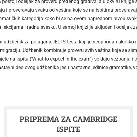
 postoji odeljak za proveru pređenog gradiva, a u okviru knjige su
ju i proveravaju svaku od veština koje se na ispitima proverava
ramatičkih kategorija kako bi se na ovom naprednom nivou svak
lekcijama i radnu svesku. U samoj knjizi je uključen i odeljak za
i udžbenik za polaganje IELTS testa koji je neophodan ukoliko 
 imigraciju. Udžbenik kombinuje proveru svih veština koje se sis
jete na ispitu (‘What to expect in the exam’) se daju vežbanja i te
stavni deo ovog udžbenika jesu nastavne jedinice gramatike, vo
PRIPREMA ZA CAMBRIDGE
ISPITE