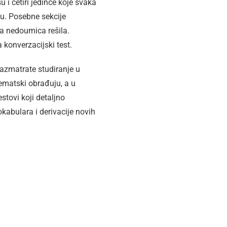
 i četiri jedince koje svaka
ju. Posebne sekcije
a nedoumica rešila.
 konverzacijski test.
razmatrate studiranje u
tematski obrađuju, a u
stovi koji detaljno
kabulara i derivacije novih